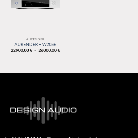
AURENDER
AURENDER – W20SE
Plage
22900,00
€
–
26000,00
€
de
prix :
22900,00 €
à
26000,00 €