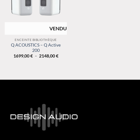
RUPTURE DE
STOCK
ENCEINTE BIBLIOTHÈQUE
Q ACOUSTICS – Q Active
200
Plage
1699,00
€
–
2148,00
€
de
prix :
1699,00 €
à
2148,00 €