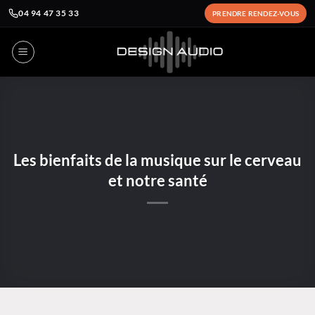
04 94 47 35 33
PRENDRE RENDEZ-VOUS
Passer
au
contenu
Les bienfaits de la musique sur le cerveau
et notre santé