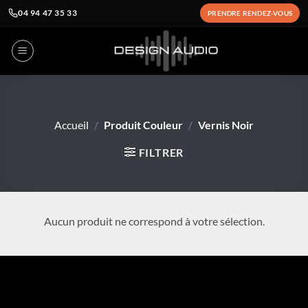
04 94 47 35 33
PRENDRE RENDEZ-VOUS
Passer
au
contenu
Accueil
/
Produit Couleur
/
Vernis Noir
FILTRER
Aucun produit ne correspond à votre sélection.